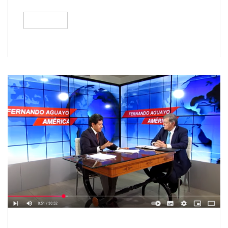
READ
242