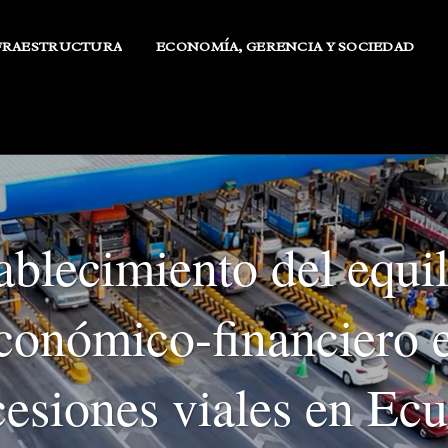
FRAESTRUCTURA
ECONOMÍA, GERENCIA Y SOCIEDAD
ablecimiento del equil
conómico-financiero 
esiones viales en Ec