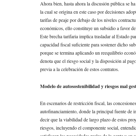
Ahora bien, hasta ahora la discusión pública se h
la cual se origina en este caso por decisiones ado
tarifas de peaje por debajo de los niveles contractu
económicos, ello constituye un subsidio a favor del
Este brecha tarifaria implica trasladar al Estado pa
capacidad fiscal suficiente para sostener dicho su
porque se termina aplicando un reequilibrio econó
denota que el riesgo social y la disposición al pa
previa a la celebración de estos contratos.
Modelo de autosostenibilidad y riesgos mal ges
En escenarios de restricción fiscal, las concesione
autofinanciamiento, donde la principal fuente de i
decir que la viabilidad de largo plazo de estos pro
riesgos, incluyendo el componente social, entendi
satisfagan las necesidades reales de la gente y su c