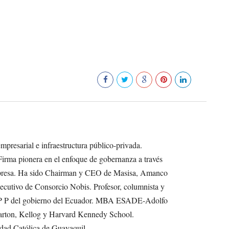
165
presarial e infraestructura público-privada.
Firma pionera en el enfoque de gobernanza a través
empresa. Ha sido Chairman y CEO de Masisa, Amanco
cutivo de Consorcio Nobis. Profesor, columnista y
s P P del gobierno del Ecuador. MBA ESADE-Adolfo
rton, Kellog y Harvard Kennedy School.
dad Católica de Guayaquil.