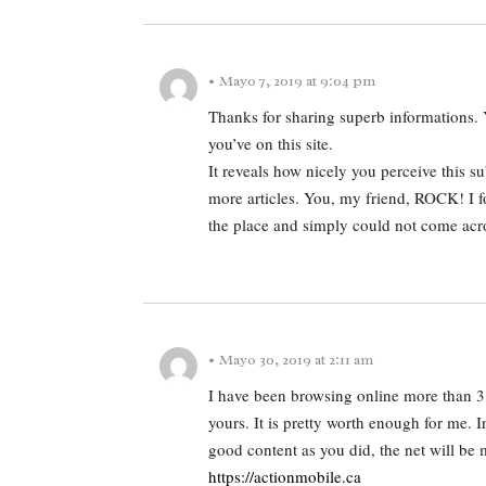
•
Mayo 7, 2019 at 9:04 pm
Thanks for sharing superb informations. Y
you’ve on this site.
It reveals how nicely you perceive this 
more articles.
You, my friend, ROCK! I fo
the place and simply could not
come acro
REPLY
•
Mayo 30, 2019 at 2:11 am
I have been browsing online more than 3 h
yours.
It is pretty
worth enough for me. I
good content as you did, the net will be
https://actionmobile.ca