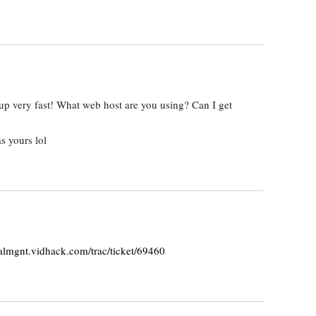
up very fast!
What web host are you using? Can I get
s yours lol
nalmgnt.vidhack.com/trac/ticket/69460