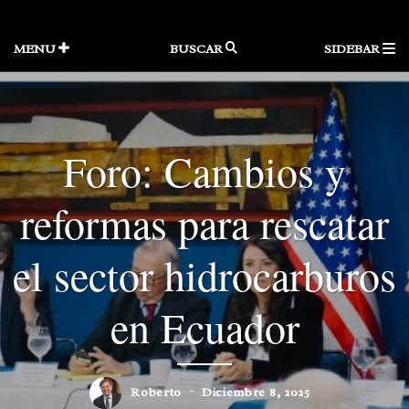
Skip
to
content
MENU
BUSCAR
SIDEBAR
Foro: Cambios y
reformas para rescatar
el sector hidrocarburos
en Ecuador
Roberto
Diciembre 8, 2025